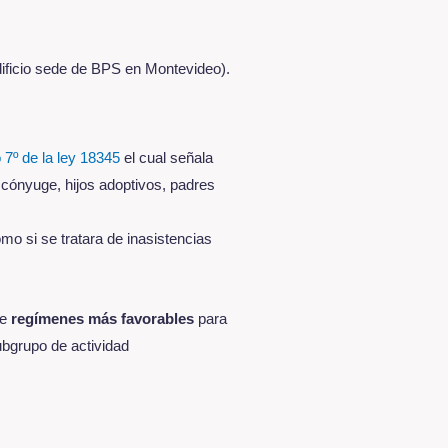
dificio sede de BPS en Montevideo).
o 7º de la ley 18345
el cual señala
, cónyuge, hijos adoptivos, padres
mo si se tratara de inasistencias
se
regímenes más favorables
para
ubgrupo de actividad