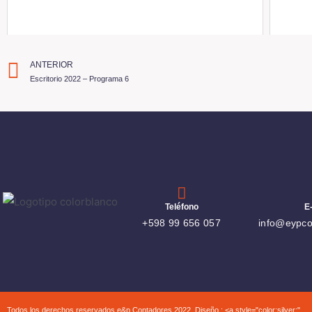
ANTERIOR
Escritorio 2022 – Programa 6
Teléfono
E
+598 99 656 057
info@eypco
Todos los derechos reservados e&p Contadores 2022, Diseño : <a style="color:silver;"