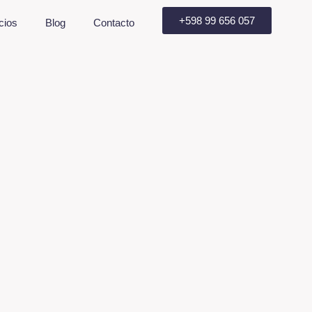
+598 99 656 057
cios
Blog
Contacto