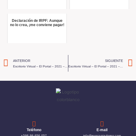
Declaración de IRPF: Aunque
no lo crea, ¡me conviene pagar!
ANTERIOR
SIGUIENTE
Escritorio Virtual – El Portal – 2021 – Programa 32
Escritorio Virtual – El Portal – 2021 – Programa 34
Teléfono
E-mail
+598 99 656 057
info@eypcontadores.com