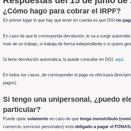
Respuestas del 15 de junio de
¿Cómo hago para cobrar el IRPF?
En primer lugar lo que hay que tener en cuenta es que DGI
no pag
En caso de que le corresponda devolución, le va a surgir automáticam
más de un trabajo, si trabaja de forma independiente o si quiere ge
Si tiene devolución automática, lo puede consultar en DGI,
aquí
.
En todos los casos, de corresponder el pago se efectuará directame
pagos).
Si tengo una unipersonal, ¿puedo e
particular?
Puede optar
solamente
en caso de que
tenga monotributo (comú
comercio, servicios personales) está
obligado a pagar el FONA