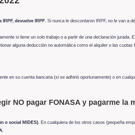
 2022
a IRPF, devuelve IRPF
. Si nunca le descontaron IRPF, no le van a d
ente si tiene un solo trabajo o a partir de una declaración jurada. En
stionar alguna deducción no automática como el alquiler o las cuotas 
nte en su cuenta bancaria (si se adhirió oportunamente) o en cualqui
legir NO pagar FONASA y pagarme la m
n o social MIDES)
. En cualquiera de los otros casos (pequeña empr
SA
.