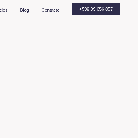
+598 99 656 057
cios
Blog
Contacto