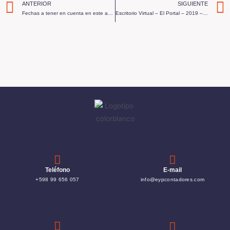
ANTERIOR
SIGUIENTE
Fechas a tener en cuenta en este año 2019
Escritorio Virtual – El Portal – 2019 – Programa 6
Teléfono
E-mail
+598 99 656 057
info@eypcontadores.com