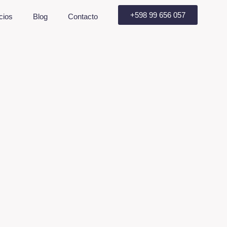
+598 99 656 057
cios
Blog
Contacto