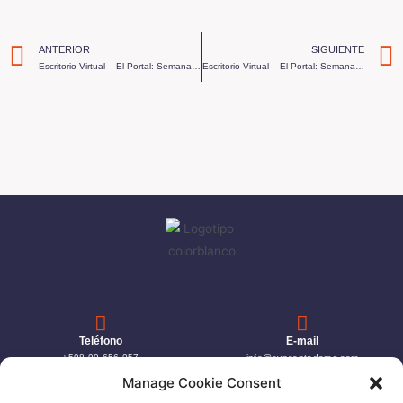
ANTERIOR
SIGUIENTE
Escritorio Virtual – El Portal: Semana 28 – 2018
Escritorio Virtual – El Portal: Semana 30 – 2018
Teléfono
E-mail
+598 99 656 057
info@eypcontadores.com
Manage Cookie Consent