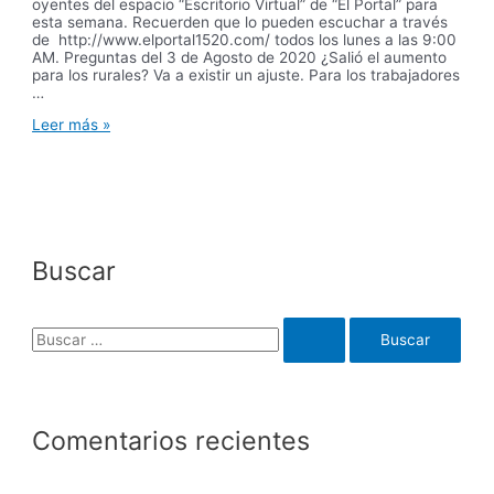
oyentes del espacio “Escritorio Virtual” de “El Portal” para
esta semana. Recuerden que lo pueden escuchar a través
de http://www.elportal1520.com/ todos los lunes a las 9:00
AM. Preguntas del 3 de Agosto de 2020 ¿Salió el aumento
para los rurales? Va a existir un ajuste. Para los trabajadores
…
Escritorio
Leer más »
Virtual
–
El
Portal
–
2020
–
Buscar
Programa
20
B
u
s
c
Comentarios recientes
a
r