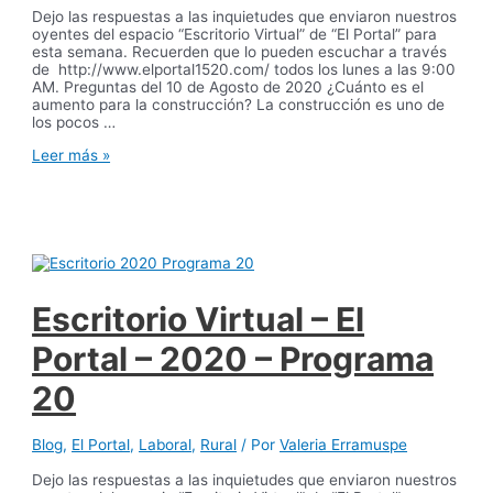
Dejo las respuestas a las inquietudes que enviaron nuestros
oyentes del espacio “Escritorio Virtual” de “El Portal” para
esta semana. Recuerden que lo pueden escuchar a través
de http://www.elportal1520.com/ todos los lunes a las 9:00
AM. Preguntas del 10 de Agosto de 2020 ¿Cuánto es el
aumento para la construcción? La construcción es uno de
los pocos …
Escritorio
Leer más »
Virtual
–
El
Portal
–
2020
–
Programa
Escritorio Virtual – El
21
Portal – 2020 – Programa
20
Blog
,
El Portal
,
Laboral
,
Rural
/ Por
Valeria Erramuspe
Dejo las respuestas a las inquietudes que enviaron nuestros