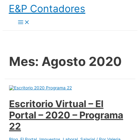
Ir
E&P Contadores
al
contenido
Main
Menu
Mes:
Agosto 2020
Escritorio Virtual – El
Portal – 2020 – Programa
22
Blog
,
El Portal
,
Impuestos
,
Laboral
,
Salarial
/ Por
Valeria