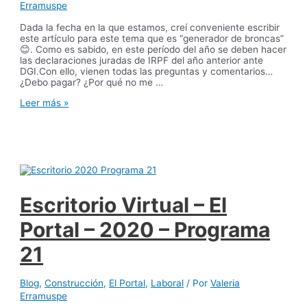
Erramuspe
Dada la fecha en la que estamos, creí conveniente escribir
este artículo para este tema que es “generador de broncas”
😊. Como es sabido, en este período del año se deben hacer
las declaraciones juradas de IRPF del año anterior ante
DGI.Con ello, vienen todas las preguntas y comentarios…
¿Debo pagar? ¿Por qué no me …
Declaración
Leer más »
de
IRPF:
Aunque
no
lo
crea,
¡me
conviene
Escritorio Virtual – El
pagar!
Portal – 2020 – Programa
21
Blog
,
Construcción
,
El Portal
,
Laboral
/ Por
Valeria
Erramuspe