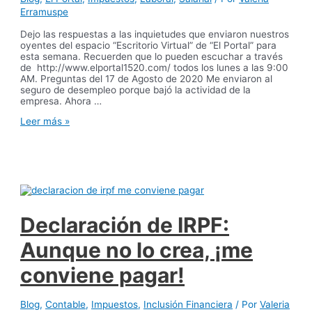
Erramuspe
Dejo las respuestas a las inquietudes que enviaron nuestros
oyentes del espacio “Escritorio Virtual” de “El Portal” para
esta semana. Recuerden que lo pueden escuchar a través
de http://www.elportal1520.com/ todos los lunes a las 9:00
AM. Preguntas del 17 de Agosto de 2020 Me enviaron al
seguro de desempleo porque bajó la actividad de la
empresa. Ahora …
Escritorio
Leer más »
Virtual
–
El
Portal
–
2020
–
Programa
Declaración de IRPF:
22
Aunque no lo crea, ¡me
conviene pagar!
Blog
,
Contable
,
Impuestos
,
Inclusión Financiera
/ Por
Valeria