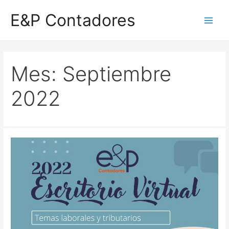
Ir
E&P Contadores
al
Main
contenido
Men
Mes:
Septiembre
2022