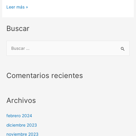
Escritorio
Leer más »
2022
–
Buscar
Programa
28
B
u
s
c
Comentarios recientes
a
r
p
Archivos
o
r
febrero 2024
:
diciembre 2023
noviembre 2023