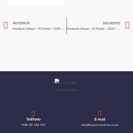
ANTERIOR
SIGUIENTE
Escritorio Virtual – El Portal – 2020 – Programa 27
Escritorio Virtual – El Portal – 2020 – Programa 29
Teléfono
E-mail
+598 99 656 057
info@eypcontadores.com