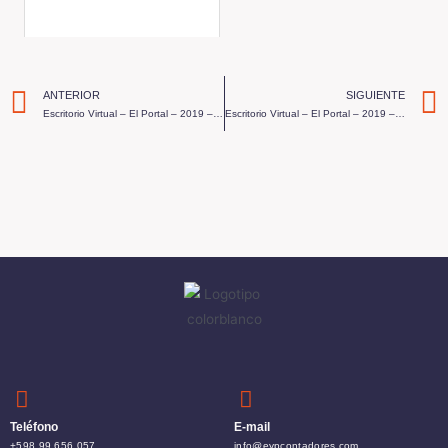
ANTERIOR
SIGUIENTE
Escritorio Virtual – El Portal – 2019 – Programa 19
Escritorio Virtual – El Portal – 2019 – Programa 21
Teléfono
E-mail
+598 99 656 057
info@eypcontadores.com