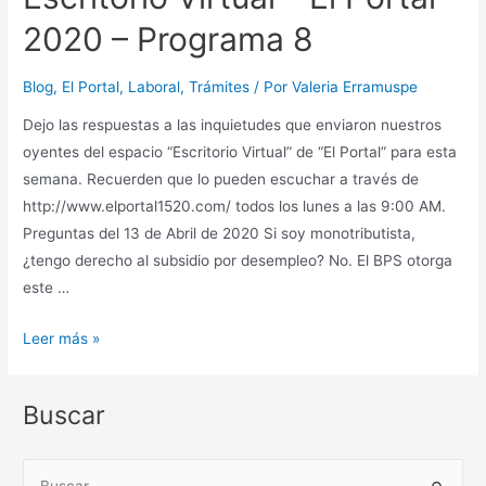
2020 – Programa 8
Blog
,
El Portal
,
Laboral
,
Trámites
/ Por
Valeria Erramuspe
Dejo las respuestas a las inquietudes que enviaron nuestros
oyentes del espacio “Escritorio Virtual” de “El Portal” para esta
semana. Recuerden que lo pueden escuchar a través de
http://www.elportal1520.com/ todos los lunes a las 9:00 AM.
Preguntas del 13 de Abril de 2020 Si soy monotributista,
¿tengo derecho al subsidio por desempleo? No. El BPS otorga
este …
Escritorio
Leer más »
Virtual
–
Buscar
El
Portal
B
–