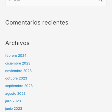
2020
u
–
s
Programa
c
Comentarios recientes
8
a
r
p
Archivos
o
r
febrero 2024
:
diciembre 2023
noviembre 2023
octubre 2023
septiembre 2023
agosto 2023
julio 2023
junio 2023