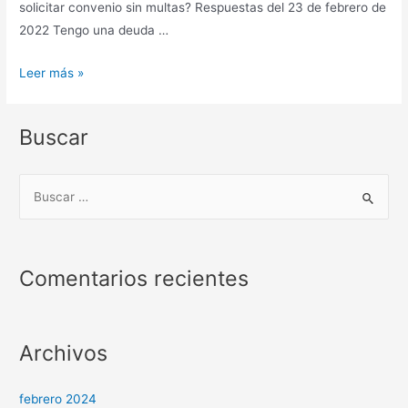
solicitar convenio sin multas? Respuestas del 23 de febrero de
2022 Tengo una deuda …
Escritorio
Leer más »
2022
–
Buscar
Programa
4
B
u
s
c
Comentarios recientes
a
r
p
Archivos
o
r
febrero 2024
: