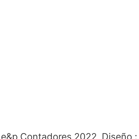
e&p Contadores 2022, Diseño : <