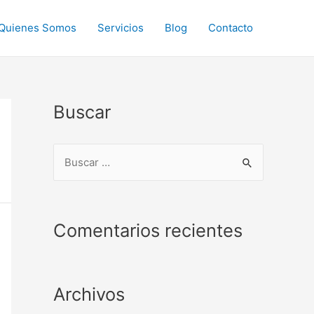
Quienes Somos
Servicios
Blog
Contacto
Buscar
B
u
s
c
Comentarios recientes
a
r
p
Archivos
o