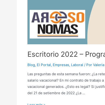
Escritorio 2022 – Prog
Blog
,
El Portal
,
Empresas
,
Laboral
/ Por
Valeri
Las preguntas de esta semana fueron: ¿La reten
salario vacacional? En mi contrato de trabajo a 
vacacional generados. ¿Esto es legal? Si justif
del 21 de setiembre de 2022 ¿La …
Escritorio
Leer más »