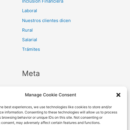
Inclusión Financiera
Laboral
Nuestros clientes dicen
Rural
Salarial
Trámites
Meta
Iniciar sesión
Manage Cookie Consent
Feed de entradas
he best experiences, we use technologies like cookies to store and/or
Feed de comentarios
e information. Consenting to these technologies will allow us to process
 browsing behavior or unique IDs on this site. Not consenting or
WordPress.org
 consent, may adversely affect certain features and functions.