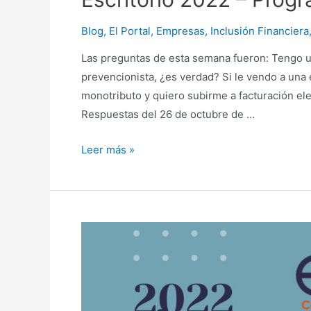
Blog
,
El Portal
,
Empresas
,
Inclusión Financiera
Las preguntas de esta semana fueron: Tengo u
prevencionista, ¿es verdad? Si le vendo a un
monotributo y quiero subirme a facturación el
Respuestas del 26 de octubre de …
Escritorio
Leer más »
2022
–
Programa
33