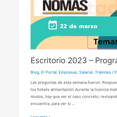
Escritorio 2023 – Prog
Blog
,
El Portal
,
Empresas
,
Salarial
,
Trámites
/ 
Las preguntas de esta semana fueron: Respu
los tickets alimentación durante la licencia ma
modos, hay que ver el caso concreto; revisand
encuentra, para ver si …
Escritorio
Leer más »