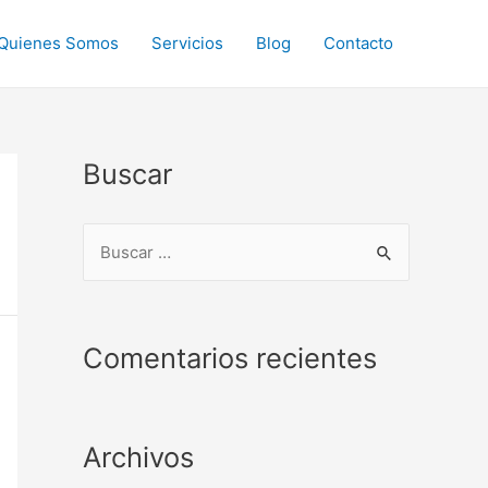
Quienes Somos
Servicios
Blog
Contacto
Buscar
B
u
s
c
Comentarios recientes
a
r
p
Archivos
o