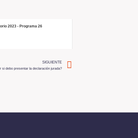
torio 2023 - Programa 26
SIGUIENTE
si debo presentar la declaración jurada?