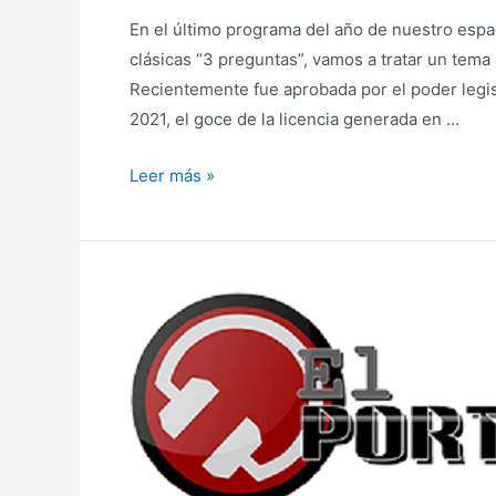
En el último programa del año de nuestro espacio
clásicas “3 preguntas”, vamos a tratar un tem
Recientemente fue aprobada por el poder legis
2021, el goce de la licencia generada en …
Postergación
Leer más »
de
la
licencia
generada
en
2019