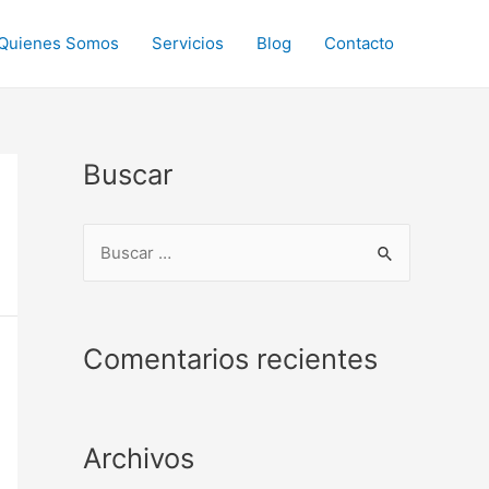
Quienes Somos
Servicios
Blog
Contacto
Buscar
B
u
s
c
Comentarios recientes
a
r
p
Archivos
o