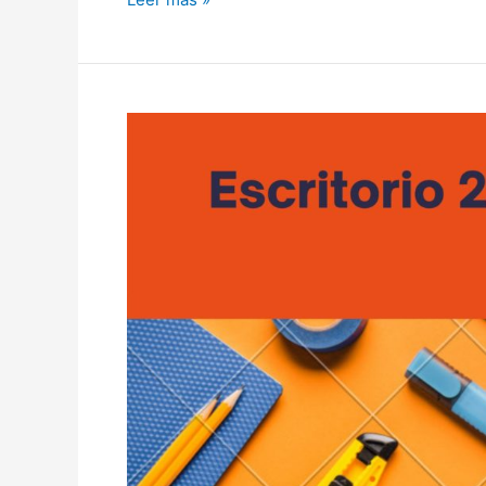
Virtual
–
El
Portal
–
2021
–
Programa
11