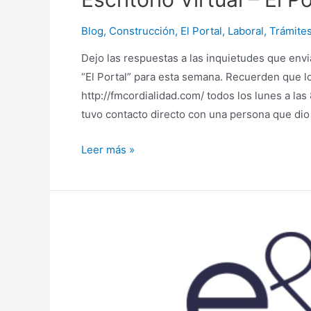
Blog
,
Construcción
,
El Portal
,
Laboral
,
Trámite
Dejo las respuestas a las inquietudes que envi
“El Portal” para esta semana. Recuerden que 
http://fmcordialidad.com/ todos los lunes a l
tuvo contacto directo con una persona que dio 
Escritorio
Leer más »
Virtual
–
El
Portal
–
2021
–
Programa