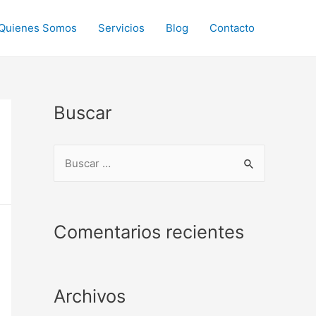
Quienes Somos
Servicios
Blog
Contacto
Buscar
B
u
s
c
Comentarios recientes
a
r
p
Archivos
o