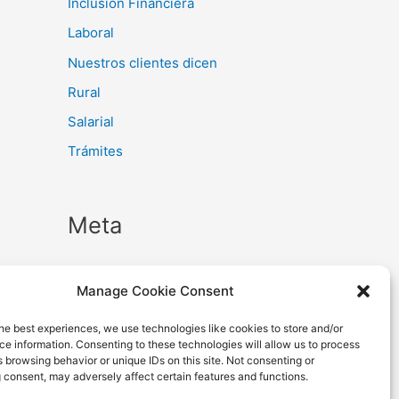
Inclusión Financiera
Laboral
Nuestros clientes dicen
Rural
Salarial
Trámites
Meta
Iniciar sesión
Manage Cookie Consent
Feed de entradas
he best experiences, we use technologies like cookies to store and/or
Feed de comentarios
e information. Consenting to these technologies will allow us to process
 browsing behavior or unique IDs on this site. Not consenting or
WordPress.org
 consent, may adversely affect certain features and functions.