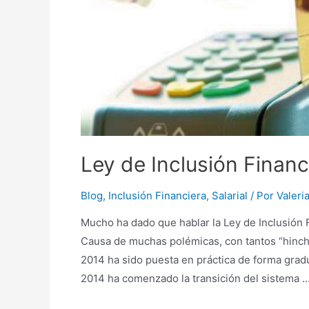
no
morir
en
el
intento
Ley de Inclusión Financ
Blog
,
Inclusión Financiera
,
Salarial
/ Por
Valeri
Mucho ha dado que hablar la Ley de Inclusión 
Causa de muchas polémicas, con tantos “hincha
2014 ha sido puesta en práctica de forma gra
2014 ha comenzado la transición del sistema 