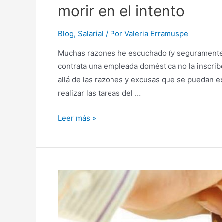
morir en el intento
Blog
,
Salarial
/ Por
Valeria Erramuspe
Muchas razones he escuchado (y seguramente 
contrata una empleada doméstica no la inscrib
allá de las razones y excusas que se puedan ex
realizar las tareas del …
Servicio
Leer más »
Doméstico:
cómo
tener
todo
en
regla
y