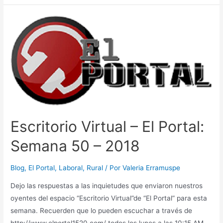
–
El
Portal
–
2019
–
Programa
13
Escritorio Virtual – El Portal:
Semana 50 – 2018
Blog
,
El Portal
,
Laboral
,
Rural
/ Por
Valeria Erramuspe
Dejo las respuestas a las inquietudes que enviaron nuestros
oyentes del espacio “Escritorio Virtual”de “El Portal” para esta
semana. Recuerden que lo pueden escuchar a través de
http://www.elportal1520.com/ todos los lunes a las 10:15 AM.