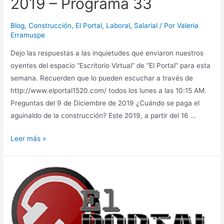
2019 – Programa 33
Blog
,
Construcción
,
El Portal
,
Laboral
,
Salarial
/ Por
Valeria
Erramuspe
Dejo las respuestas a las inquietudes que enviaron nuestros
oyentes del espacio “Escritorio Virtual” de “El Portal” para esta
semana. Recuerden que lo pueden escuchar a través de
http://www.elportal1520.com/ todos los lunes a las 10:15 AM.
Preguntas del 9 de Diciembre de 2019 ¿Cuándo se paga el
aguinaldo de la construcción? Este 2019, a partir del 16 …
Escritorio
Leer más »
Virtual
–
El
Portal
–
2019