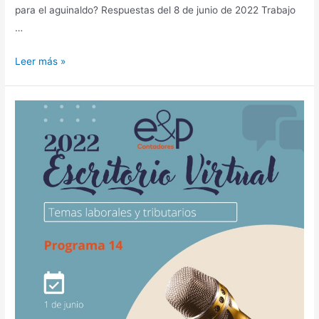
para el aguinaldo? Respuestas del 8 de junio de 2022 Trabajo
…
Escritorio
Leer más »
2022
–
Programa
15