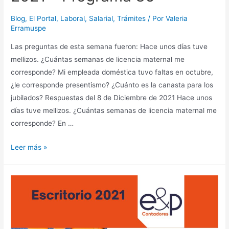
Blog
,
El Portal
,
Laboral
,
Salarial
,
Trámites
/ Por
Valeria
Erramuspe
Las preguntas de esta semana fueron: Hace unos días tuve
mellizos. ¿Cuántas semanas de licencia maternal me
corresponde? Mi empleada doméstica tuvo faltas en octubre,
¿le corresponde presentismo? ¿Cuánto es la canasta para los
jubilados? Respuestas del 8 de Diciembre de 2021 Hace unos
días tuve mellizos. ¿Cuántas semanas de licencia maternal me
corresponde? En …
Escritorio
Leer más »
Virtual
–
El
Portal
–
2021