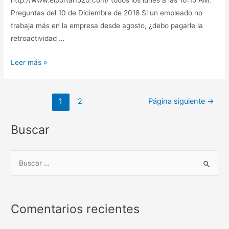
Preguntas del 10 de Diciembre de 2018 Si un empleado no
trabaja más en la empresa desde agosto, ¿debo pagarle la
retroactividad …
Escritorio
Leer más »
Virtual
–
Paginación
El
1
2
Página siguiente
→
de
Portal:
entradas
Semana
Buscar
50
–
B
2018
u
s
c
Comentarios recientes
a
r