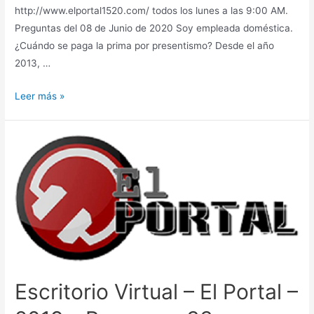
http://www.elportal1520.com/ todos los lunes a las 9:00 AM.
Preguntas del 08 de Junio de 2020 Soy empleada doméstica.
¿Cuándo se paga la prima por presentismo? Desde el año
2013, …
Escritorio
Leer más »
Virtual
–
El
Portal
–
2020
–
Programa
13
Escritorio Virtual – El Portal –