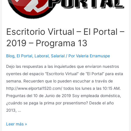
–
Programa
33
Escritorio Virtual – El Portal –
2019 – Programa 13
Blog
,
El Portal
,
Laboral
,
Salarial
/ Por
Valeria Erramuspe
Dejo las respuestas a las inquietudes que enviaron nuestros
oyentes del espacio “Escritorio Virtual” de “El Portal” para esta
semana. Recuerden que lo pueden escuchar a través de
http://www.elportal1520.com/ todos los lunes a las 10:15 AM.
Preguntas del 10 de Junio de 2019 Soy empleada doméstica,
¿cuándo se paga la prima por presentismo? Desde el año
2013, …
Escritorio
Leer más »
Virtual