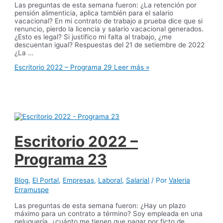
Las preguntas de esta semana fueron: ¿La retención por
pensión alimenticia, aplica también para el salario
vacacional? En mi contrato de trabajo a prueba dice que si
renuncio, pierdo la licencia y salario vacacional generados.
¿Esto es legal? Si justifico mi falta al trabajo, ¿me
descuentan igual? Respuestas del 21 de setiembre de 2022
¿La …
Escritorio 2022 – Programa 29
Leer más »
Escritorio 2022 –
Programa 23
Blog
,
El Portal
,
Empresas
,
Laboral
,
Salarial
/ Por
Valeria
Erramuspe
Las preguntas de esta semana fueron: ¿Hay un plazo
máximo para un contrato a término? Soy empleada en una
peluquería, ¿cuánto me tienen que pagar por ficto de