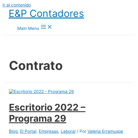
Ir al contenido
E&P Contadores
Main Menu
Contrato
Escritorio 2022 –
Programa 29
Blog
,
El Portal
,
Empresas
,
Laboral
/ Por
Valeria Erramuspe